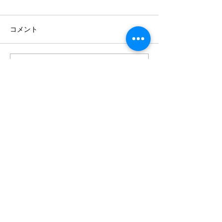
コメント
fmゆーとぴあ出
秋ノ宮殿上現場竣工！
コメントを追加…