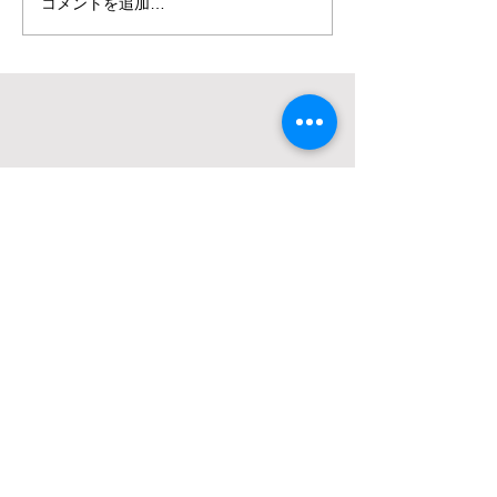
コメントを追加…
住 所 秋田県湯沢市深堀字鎌切33-1
電 話
0183-73-2104
ＦＡＸ
0183-73-9598
メール
tamuragumi@kk-tmr.co.jp