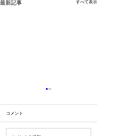
すべて表示
最新記事
コメント
fmゆーとぴあ出
秋ノ宮殿上現場竣工！