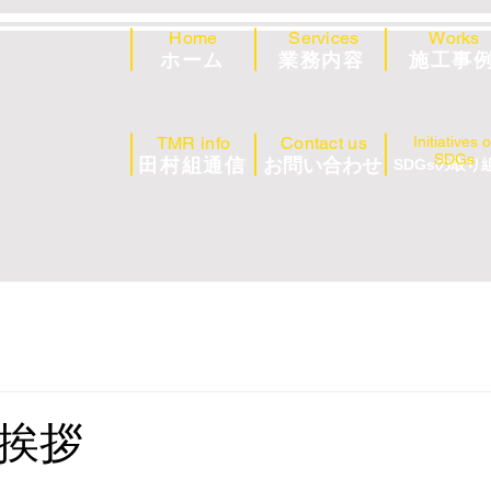
Home
Services
Works
ホーム
業務内容
施工事
TMR info
Contact us
Initiatives o
SDGs
田村組通信
お問い合わせ
SDGsの取り
挨拶