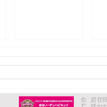
fm
秋ノ宮殿上現場竣工！
住 所 秋
電 話 0183