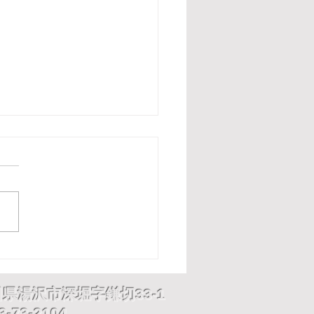
ゆーとぴあ出演
田県湯沢市深堀字鎌切33-1
-73-2104