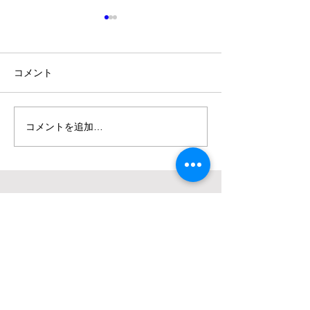
コメント
fmゆーとぴあ出
秋ノ宮殿上現場竣工！
コメントを追加…