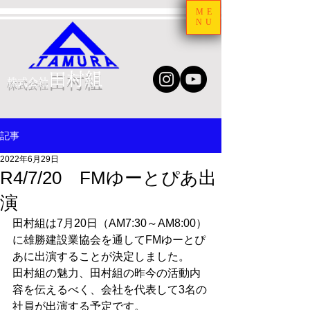
ME
NU
田村組
株式会社
記事
2022年6月29日
R4/7/20 FMゆーとぴあ出
演
田村組は7月20日（AM7:30～AM8:00）
に雄勝建設業協会を通してFMゆーとぴ
あに出演することが決定しました。
田村組の魅力、田村組の昨今の活動内
容を伝えるべく、会社を代表して3名の
社員が出演する予定です。