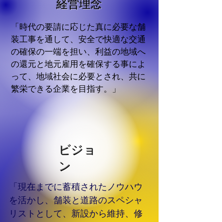
経営理念
「時代の要請に応じた真に必要な舗
装工事を通して、安全で快適な交通
の確保の一端を担い、利益の地域へ
の還元と地元雇用を確保する事によ
って、地域社会に必要とされ、共に
繁栄できる企業を目指す。」
ビジョ
ン
「現在までに蓄積されたノウハウ
を活かし、舗装と道路のスペシャ
リストとして、新設から維持、修