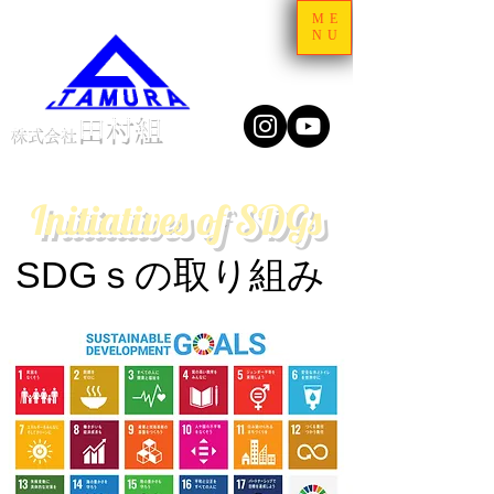
ME
NU
田村組
株式会社
Initiatives of SDGs
SDGｓの取り組み