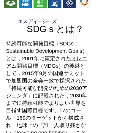
エスディージーズ
SDGｓとは？
持続可能な開発目標（SDGs：
Sustainable Development Goals）
とは，2001年に策定された
ミレニ
アム開発目標（MDGs）
の後継と
して，2015年9月の国連サミット
で加盟国の全会一致で採択された
「持続可能な開発のための2030ア
ジェンダ」に記載された，2030年
までに持続可能でよりよい世界を
目指す国際目標です。17のゴー
ル・169のターゲットから構成さ
れ，地球上の「誰一人取り残さな
い（leave no one behind）」こと